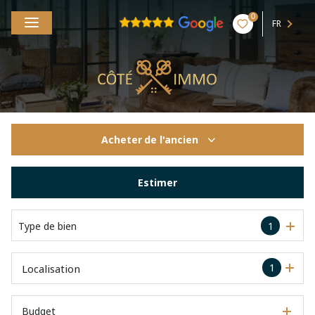
0
FR
Acheter
de l'ancien
De l'ancien
Estimer
Type de bien
1
1
Localisation
Budget