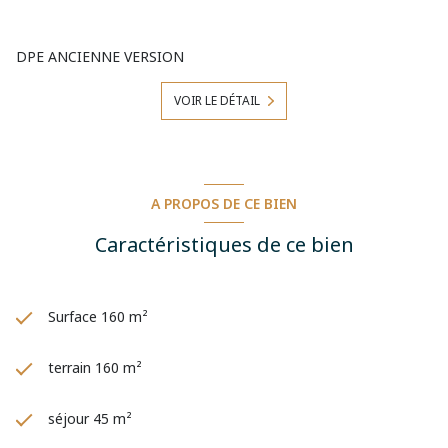
Dehors, l'habitation s'accompagne de 1 terrasse
DPE ANCIENNE VERSION
totalisant 20m².
Autour de cette maison, un terrain agréable de 160 m²
VOIR LE DÉTAIL
permet d'entretenir un petit potager.
Pour ce qui est du prix de vente, il s'élève à 289 000 euros
Frais d'agence inclus.
A PROPOS DE CE BIEN
Montant estimé des dépenses annuelles d'énergie pour
un usage standard : entre 2200 € et 3040 € par an.
Caractéristiques de ce bien
Prix moyens des énergies indexés sur l'année 2021
(abonnements compris)
Consommation énergie primaire : 225 Wh/m²/an.
Les informations sur les risques auxquels ce bien est
Surface 160 m²
exposé sont disponibles sur le site Géorisques :
www.georisques.gouv.fr
terrain 160 m²
Les honoraires sont à la charge du vendeur.
séjour 45 m²