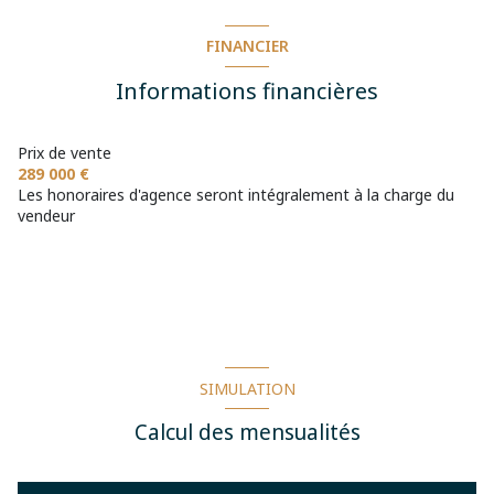
salon/sejour
45 m²
chambre
18 m²
chambre
14 m²
terrasse
FINANCIER
cave
m²
salle de bain
12 m²
chambre
m²
Informations financières
arboré
dressing
12 m²
Prix de vente
289 000 €
Les honoraires d'agence seront intégralement à la charge du
vendeur
SIMULATION
Calcul des mensualités