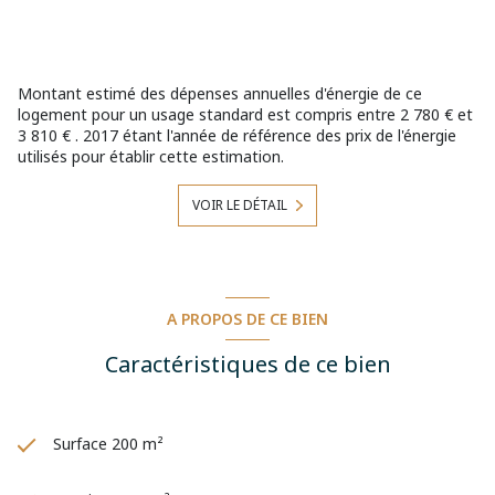
Prestations : chauffage gaz de ville, double vitrage avec
volets roulants, matériaux de qualité utilisés pour la
rénovation.
Montant estimé des dépenses annuelles d'énergie de ce
Maison coup de cœur idéale pour familles nombreuses,
logement pour un usage standard est compris entre 2 780 € et
artisans, collectionneur, chambre d'hôtes, investisseurs,
3 810 € . 2017 étant l'année de référence des prix de l'énergie
profession libérale, passionnés d'équidés et d'animaux.
utilisés pour établir cette estimation.
Un écrin de verdure situé en ville, à proximité immédiate
des commerces, écoles, collèges, crèches,
VOIR LE DÉTAIL
infrastructures, parcs et axes autoroutiers A1/A21 !
Rare et unique sur ce secteur fortement prisé et
convoité à 30 minutes de Lille ! Triangle HENIN-CARVIN-
DOUAI.
A PROPOS DE CE BIEN
Laissez-vous séduire par une visite...
Caractéristiques de ce bien
Montant estimé des dépenses annuelles d'énergie pour
un usage standard : entre 2780 € et 3810 € par an.
Prix moyens des énergies indexés sur l'année 2022
Surface 200 m²
(abonnements compris)
Consommation énergie primaire : 225Wh/m²/an.