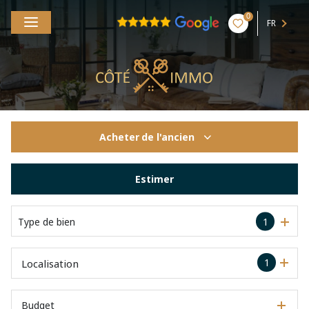
0
FR
Acheter
de l'ancien
De l'ancien
Estimer
Type de bien
1
1
Localisation
Budget