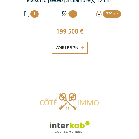
1
1
729 m²
199 500 €
VOIR LE BIEN