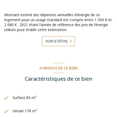
SOUS LENS ANNAY SOUS LENS MEURCHIN BAUVIN PROVIN
ANNOEULLIN ESTEVELLES VENDIN LE VIEIL PONT A
VENDIN
Montant estimé des dépenses annuelles d'énergie de ce
logement pour un usage standard est compris entre 1 500 € et
Montant estimé des dépenses annuelles d'énergie pour
2 080 € . 2021 étant l'année de référence des prix de l'énergie
un usage standard : entre 1500 € et 2080 € par an. Prix
utilisés pour établir cette estimation.
moyens des énergies indexés sur l'année 2021
(abonnements compris)
VOIR LE DÉTAIL
Consommation énergie primaire :
274kWh/m²/an.Consommation énergie finale : Non
communiquée.
Les informations sur les risques auxquels ce bien est
exposé sont disponibles sur le site Géorisques :
www.georisques.gouv.fr
A PROPOS DE CE BIEN
Caractéristiques de ce bien
Surface 85 m²
terrain 170 m²