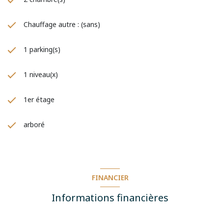
ESTIMATION MAISON LIBERCOURT
ESTIMATION APPARTEMENT LIBERCOURT
Chauffage autre : (sans)
ESTIMATION TERRAIN LIBERCOURT
MISE EN VENTE LIBERCOURT
1 parking(s)
PRIX AU METRE CARRE LIBERCOURT
EVALUATION GRATUITE LIBERCOURT
1 niveau(x)
1er étage
arboré
FINANCIER
Informations financières