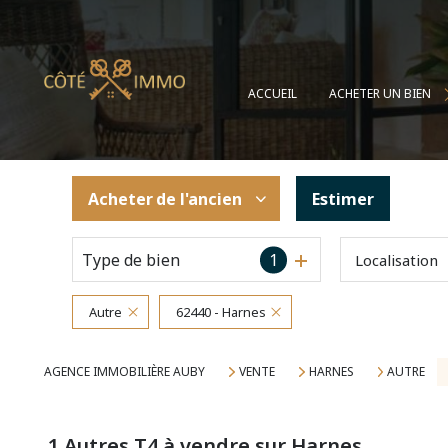
MAISONS
APPARTEMENTS
ACCUEIL
ACHETER UN BIEN
TERRAINS
AUTRES BIENS
Acheter
de l'ancien
Estimer
Type de bien
1
Localisation
De l'ancien
Autre
62440 - Harnes
AGENCE IMMOBILIÈRE AUBY
VENTE
HARNES
AUTRE
1
Autres T4 à vendre sur Harnes