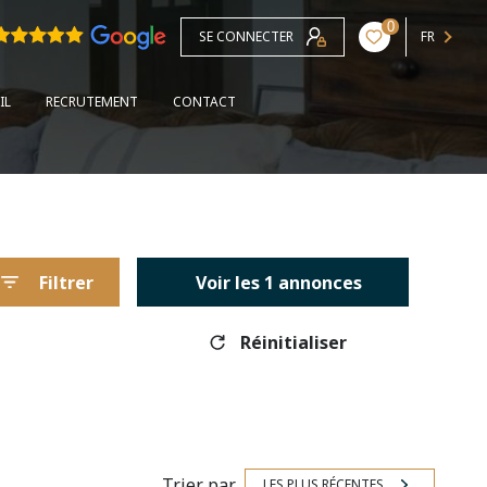
0
SE CONNECTER
FR
IL
RECRUTEMENT
CONTACT
Filtrer
Voir les
1
annonces
Réinitialiser
Trier par
LES PLUS RÉCENTES